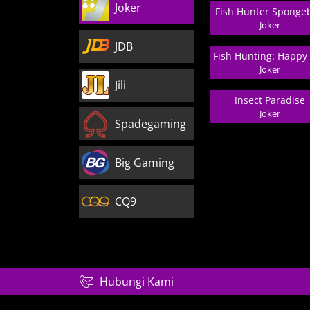
Joker
Fish Hunter Sponge
Joker
JDB
Joker
Jili
Insect Paradise
Joker
Spadegaming
Big Gaming
CQ9
Hubungi Kami