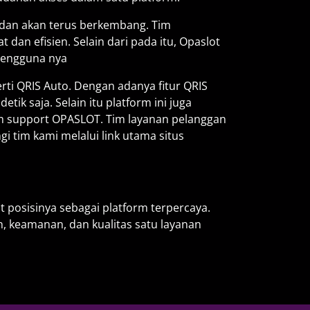
dan akan terus berkembang. Tim
an efisien. Selain dari pada itu, Opaslot
 pengguna nya
ti QRIS Auto. Dengan adanya fitur QRIS
ik saja. Selain itu platform ini juga
im support OPASLOT. Tim layanan pelanggan
 tim kami melalui link utama situs
posisinya sebagai platform terpercaya.
 keamanan, dan kualitas satu layanan