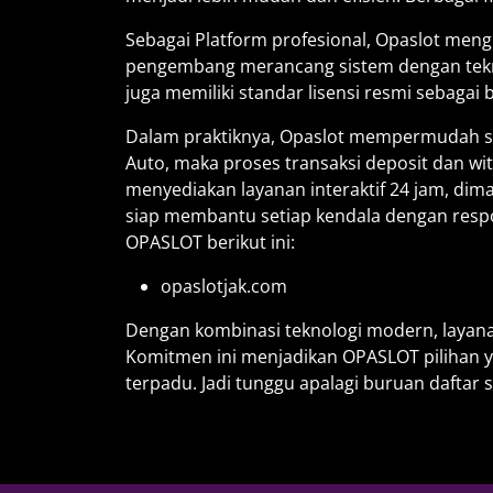
Sebagai Platform profesional, Opaslot m
pengembang merancang sistem dengan teknolo
juga memiliki standar lisensi resmi sebag
Dalam praktiknya, Opaslot mempermudah seti
Auto, maka proses transaksi deposit dan wit
menyediakan layanan interaktif 24 jam, d
siap membantu setiap kendala dengan respon
OPASLOT berikut ini:
opaslotjak.com
Dengan kombinasi teknologi modern, layanan
Komitmen ini menjadikan OPASLOT pilihan 
terpadu. Jadi tunggu apalagi buruan daftar 